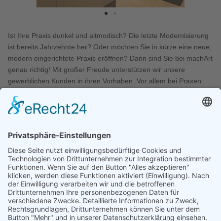
Ist Ihre Praxis dunkel und altmodisch? Die letzte Modernisierung
ist bereits Jahrzehnte her? Oder möchten Sie in kürze eine neue,
modern eingerichtete Praxis eröffnen? Dann sind Sie bei machArt
genau richtig! Mit großer Freude unterstützen wir unsere
gewerblichen Kunden in ihren Vorhaben. Vor allem bei Praxen
darf die Funktionalität und eine sinnvolle Anordnung großer
Möbelstücke nicht fehlen. Möbel und Praxiseinrichtungen von
machArt werden von Hause aus so konzipiert, dass sie Ihnen und
Ihren Angestellten die tägliche Arbeit um ein Vielfaches
vereinfachen. Dank dem dabei unvergleichlichen Design und der
hochqualitativen Verarbeitung, wird ein Arztbesuch auch für Ihre
Patienten durchaus angenehmer. Eine langweilige Praxis war
gestern, heute wird sich alles ändern. Dabei richten wir uns in
unserer Schreinerei völlig nach Ihren Vorgaben. Sie haben noch
keine genaue Vorstellung, wie Ihre Praxis in neuem Glanz
erstrahlen kann? Mit den zahlreichen handgefertigten und eigens
für Sie gefertigten Einrichtungen in edlen oder klassischen