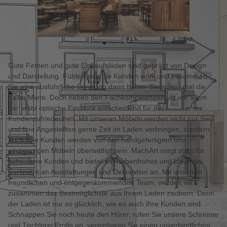
Gute Firmen und gute Einkaufsläden sind geprägt von Design
und Darstellung. Fühlen sich die Kunden wohl und bekommen
Sie eine ausführliche Beratung dann haben Sie schon mal die
halbe Miete. Doch neben den Fachkompetenzen, ist vor allem
der erste optische Eindruck entscheidend für die
Kundenzufriedenheit. Mit unseren Möbeln werden nicht nur Sie
und Ihre Angestellten gerne Zeit im Laden verbringen, sondern
auch Ihre Kunden werden von den handgefertigten und
einzigartigen Möbeln überwältigt sein. MachArt sorgt stets für
zufriedene Kunden und bietet ein farbenfrohes und kreatives
Sortiment an Ausstattungen und Dekoration an. Mit unserem
freundlichen und entgegenkommenden Team, werden wir
zusammen das Bestmöglichste aus Ihrem Laden zaubern. Denn
der Laden ist nur so glücklich, wie es auch Ihre Kunden sind.
Schnappen Sie noch heute den Hörer, rufen Sie unsere Schreiner
und Tischlerei Profis an, vereinbaren Sie einen unverbindlichen